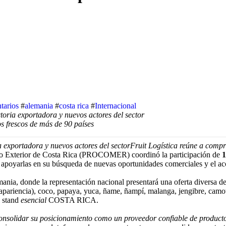
tarios
#
alemania
#
costa rica
#
Internacional
oria exportadora y nuevos actores del sector
s frescos de más de 90 países
 exportadora y nuevos actores del sector
Fruit Logística reúne a compr
o Exterior de Costa Rica (PROCOMER) coordinó la participación de
1
de apoyarlas en su búsqueda de nuevas oportunidades comerciales y el 
mania, donde la representación nacional presentará una oferta diversa d
pariencia), coco, papaya, yuca, ñame, ñampí, malanga, jengibre, camot
l stand
esencial
COSTA RICA.
onsolidar su posicionamiento como un proveedor confiable de productos 