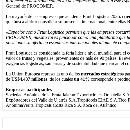
fortalecer el desarrollo comercial de empresas que utilizan este es
General de PROCOMER.
La mayoría de las empresas que acuden a Fruit Logística 2026,
cue
que busca abrir o consolidar su presencia internacional, entre ellas
R
«Espacios como Fruit Logistica permiten que las empresas costarric
PROCOMER, nuestro rol es funcionar como una plataforma que facil
posicionar su oferta en escenarios internacionales altamente compe
Fruit Logística es considerada la feria líder a nivel mundial para e
valor de frutas y vegetales, provenientes de más de 90 países. El ev
exigencias logísticas, sanitarias y de sostenibilidad que marcan el c
La Unión Europea representa uno de los
mercados estratégicos
par
de
US$4.437 millones
, de los cuales
un 41%
corresponde a product
Empresas participantes
Sociedad Anónima de la Fruta JalaramExportaciones Donatella S.
Expórtadores del Valle de Ujarrás S.A.Tropifoods EIAE S.A.Tico
AnónimaVerita Tropicals Costa Rica S.A.Roca del Atlántico