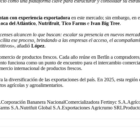
pacio como una plataforma clave para estructurar y consolidar su estra
ntan con experiencia exportadora
en este mercado; sin embargo, en 
oca del Atlántico
,
Nutrifruit
,
Tico Farms
e
Ivan Big Tree
.
enses alcancen lo que buscan: escalar su presencia en nuevos mercados
ita ese proceso, brindando a las empresas el acceso, el acompañamie
titivos»
, añadió
López
.
l comercio de productos frescos. Cada año reúne en Berlín a compradores,
ento funciona como un punto de encuentro para el intercambio comercial, l
omercio internacional de productos frescos.
a la diversificación de las exportaciones del país. En 2025, esta región
os agrícolas y agroalimentarios.
A.Corporación Bananera NacionalComercializadora Fertinyc S.A.Agrí
 Farms S.A.Nutrifuit Global S.A.Exportaciones Agricrumo SRLProduct