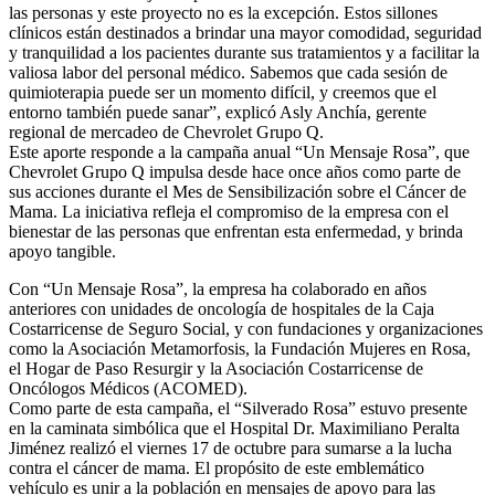
las personas y este proyecto no es la excepción. Estos sillones
clínicos están destinados a brindar una mayor comodidad, seguridad
y tranquilidad a los pacientes durante sus tratamientos y a facilitar la
valiosa labor del personal médico. Sabemos que cada sesión de
quimioterapia puede ser un momento difícil, y creemos que el
entorno también puede sanar”, explicó Asly Anchía, gerente
regional de mercadeo de Chevrolet Grupo Q.
Este aporte responde a la campaña anual “Un Mensaje Rosa”, que
Chevrolet Grupo Q impulsa desde hace once años como parte de
sus acciones durante el Mes de Sensibilización sobre el Cáncer de
Mama. La iniciativa refleja el compromiso de la empresa con el
bienestar de las personas que enfrentan esta enfermedad, y brinda
apoyo tangible.
Con “Un Mensaje Rosa”, la empresa ha colaborado en años
anteriores con unidades de oncología de hospitales de la Caja
Costarricense de Seguro Social, y con fundaciones y organizaciones
como la Asociación Metamorfosis, la Fundación Mujeres en Rosa,
el Hogar de Paso Resurgir y la Asociación Costarricense de
Oncólogos Médicos (ACOMED).
Como parte de esta campaña, el “Silverado Rosa” estuvo presente
en la caminata simbólica que el Hospital Dr. Maximiliano Peralta
Jiménez realizó el viernes 17 de octubre para sumarse a la lucha
contra el cáncer de mama. El propósito de este emblemático
vehículo es unir a la población en mensajes de apoyo para las