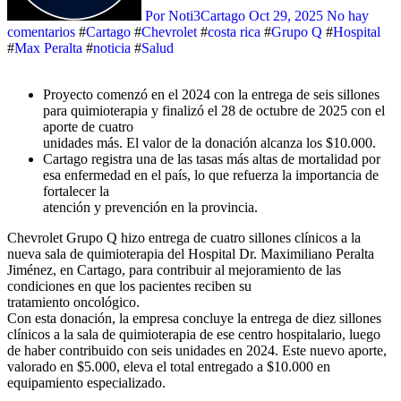
Por Noti3Cartago
Oct 29, 2025
No hay
comentarios
#
Cartago
#
Chevrolet
#
costa rica
#
Grupo Q
#
Hospital
#
Max Peralta
#
noticia
#
Salud
Proyecto comenzó en el 2024 con la entrega de seis sillones
para quimioterapia y finalizó el 28 de octubre de 2025 con el
aporte de cuatro
unidades más. El valor de la donación alcanza los $10.000.
Cartago registra una de las tasas más altas de mortalidad por
esa enfermedad en el país, lo que refuerza la importancia de
fortalecer la
atención y prevención en la provincia.
Chevrolet Grupo Q hizo entrega de cuatro sillones clínicos a la
nueva sala de quimioterapia del Hospital Dr. Maximiliano Peralta
Jiménez, en Cartago, para contribuir al mejoramiento de las
condiciones en que los pacientes reciben su
tratamiento oncológico.
Con esta donación, la empresa concluye la entrega de diez sillones
clínicos a la sala de quimioterapia de ese centro hospitalario, luego
de haber contribuido con seis unidades en 2024. Este nuevo aporte,
valorado en $5.000, eleva el total entregado a $10.000 en
equipamiento especializado.